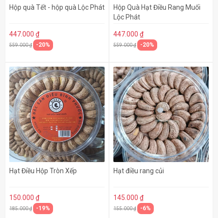
Hộp quà Tết - hộp quà Lộc Phát
Hộp Quà Hạt Điều Rang Muối
Lộc Phát
447.000 ₫
447.000 ₫
-20%
-20%
559.000 ₫
559.000 ₫
Hạt Điều Hộp Tròn Xếp
Hạt điều rang củi
150.000 ₫
145.000 ₫
-19%
-6%
185.000 ₫
155.000 ₫