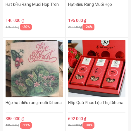
Hạt Điều Rang Muối Hộp Tròn
Hạt Điều Rang Muối Hộp
140.000 ₫
195.000 ₫
-20%
-24%
175.000 ₫
255.000 ₫
Hộp hạt điều rang muối Dihona
Hộp Quà Phúc Lộc Thọ Dihona
385.000 ₫
692.000 ₫
-11%
-30%
435.000 ₫
990.000 ₫