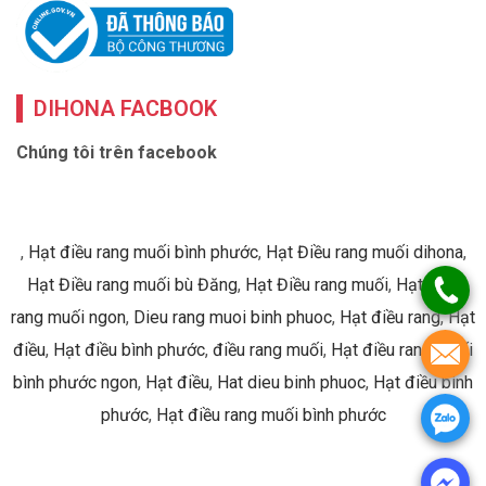
DIHONA FACBOOK
Chúng tôi trên facebook
,
Hạt điều rang muối bình phước
,
Hạt Điều rang muối dihona
,
Hạt Điều rang muối bù Đăng
,
Hạt Điều rang muối
,
Hạt điều
rang muối ngon
,
Dieu rang muoi binh phuoc
,
Hạt điều rang
,
Hạt
điều
,
Hạt điều bình phước
,
điều rang muối
,
Hạt điều rang muối
bình phước ngon
,
Hạt điều
,
Hat dieu binh phuoc
,
Hạt điều bình
phước
,
Hạt điều rang muối bình phước
© 2026 Bản quyền thuộc về © Công ty TNHH Dihona ©
2015 ®