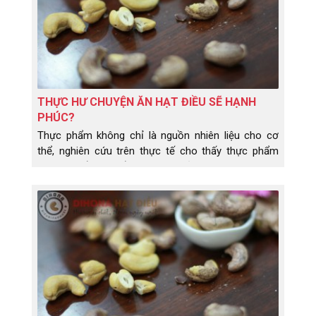
THỰC HƯ CHUYỆN ĂN HẠT ĐIỀU SẼ HẠNH
PHÚC?
Thực phẩm không chỉ là nguồn nhiên liệu cho cơ
thể, nghiên cứu trên thực tế cho thấy thực phẩm
còn có thể thay đổi tâm trạng của chúng ta. Vậy ăn
hạt điều có thực sự khiến bạn hạnh phúc như người
ta vẫn đồn đoán?