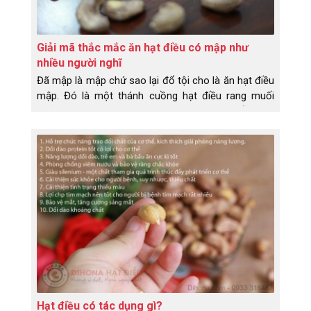
Giải mã thắc mắc ăn hạt điều có mập như
nhiều người nghĩ
Đã mập là mập chứ sao lại đổ tội cho là ăn hạt điều
mập. Đó là một thánh cuồng hạt điều rang muối
phản bát lại như vậy. Hãy cùng Dihona tìm hiểu thực
hư về chuyện ăn hạt điều có mập không nhé!
Hạt điều có tác dụng gì?