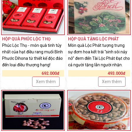
HỘP QUÀ PHÚC LỘC THỌ
HỘP QUÀ TẶNG LỘC PHÁT
Phúc Lộc Thọ - món quà tinh túy
Món quà Lộc Phát tượng trưng
nhất của hạt điều rang muối Bình
sự đơm hoa kết trái "sinh sôi nảy
Phước Dihona từ thiết kế độc đáo
nở" đem đến Tài Lộc Phát Đạt cho
đến loại điều thượng hạng!
cả người tặng lẫn người nhận.
692.000đ
493.000đ
Xem thêm
Xem thêm