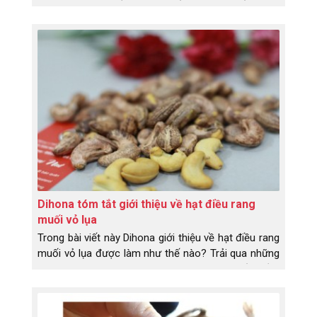
ta phân loại hạt điều rang muối dựa vào chất lượng,
kích thước và trọng lượng của hạt điều. Từ đó phân
ra giá thành khác nhau. Vì thế cùng là hạt điều,
nhưng không ít bạn thắc mắc tại sao cái này giá
khác, cái kia giá khác. Để tránh bị nhầm, không bị
mất tiền oan khi mua hạt điều, bạn cần biết hạt điều
rang muối loại 1 là gì, loại 2 là như thế nào.
Dihona tóm tắt giới thiệu về hạt điều rang
muối vỏ lụa
Trong bài viết này Dihona giới thiệu về hạt điều rang
muối vỏ lụa được làm như thế nào? Trải qua những
công đoạn nào? Có những lợi ích gì mà rất nhiều
người dùng săn lùng đến thế? Đặc sản Bình Phước -
hạt điều rang muối vỏ lụa là món ăn, là loại hạt rất
tốt cho sức khỏe. Trước khi chia sẻ cho các bạn