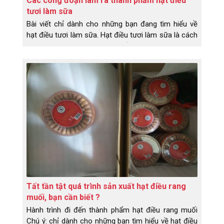
Các công đoạn làm ra thành phẩm hạt điều
tươi làm sữa
Bài viết chỉ dành cho những bạn đang tìm hiểu về
hạt điều tươi làm sữa. Hạt điều tươi làm sữa là cách
mọi người gọi, chứ dân làm điều bọn em gọi là hạt
điều nhân trắng. Và công đoạn làm ra hạt điều nhân
trắng khá nhiều bước và mất thời gian. Chi tiết cụ
thể như sau:
Tất tần tật quá trình sản xuất hạt điều rang
muối, bạn cần biết ?
Hành trình đi đến thành phẩm hạt điều rang muối
Chú ý: chỉ dành cho những bạn tìm hiểu về hạt điều