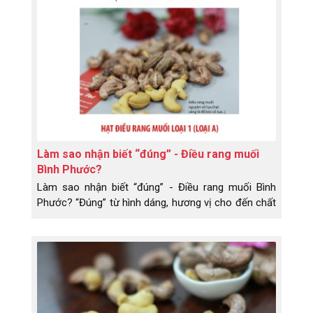
có dám nói với bạn là đồ bạn biếu tặng dỡ quá
không? Không hề, không hề nói. Trong vấn đề này
bạn không cố ý, nhưng...
Làm sao nhận biết “đúng” - Điều rang muối
Bình Phước?
Làm sao nhận biết “đúng” - Điều rang muối Bình
Phước? “Đúng” từ hình dáng, hương vị cho đến chất
lượng.