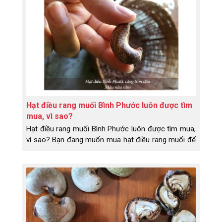
biết về những lợi ích của hạt điều thì Dihona sẽ giới
thiệu về hạt điều rang muối vỏ lụa được chế biến
như thế nào nhé!
Hạt điều rang muối Bình Phước luôn được tìm
mua, vì sao?
Hạt điều rang muối Bình Phước luôn được tìm mua,
vì sao? Bạn đang muốn mua hạt điều rang muối để
biếu tặng khách hàng nhưng chưa biết mua loại nào
ngon?