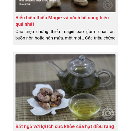
Biểu hiện thiếu Magie và cách bổ sung hiệu
quả nhất
Các triệu chứng thiếu magiê bao gồm: chán ăn,
buồn nôn hoặc nôn mửa, mệt mỏi .. Các triệu chứng
thiếu magiê tiến triển hơn bao gồm: chuột rút cơ
bắp, tê, ngứa ran, co giật, thay đổi tính cách, nhịp
tim thay đổi hoặc co thắt Nghiên cứu đã liên kết sự
thiếu hụt magiê với một loạt các tình trạng sức
khỏe, bao gồm bệnh Alzheimer, tiểu đường loại 2,
bệnh tim mạch và chứng đau nửa đầu.
Bất ngờ với lợi ích sức khỏe của hạt điều rang