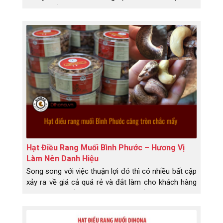
rang muối ngon.
Hạt Điều Rang Muối Bình Phước – Hương Vị
Làm Nên Danh Hiệu
Song song với việc thuận lợi đó thì có nhiều bất cập
xảy ra về giá cả quá rẻ và đắt làm cho khách hàng
không kém phần lo ngại, không biết nên chọn đâu
cho hợp lí với thị trường hiện nay. Lỡ biếu người
thân, bạn bè thì sao – họ lỡ nhận phải hàng dỡ, họ