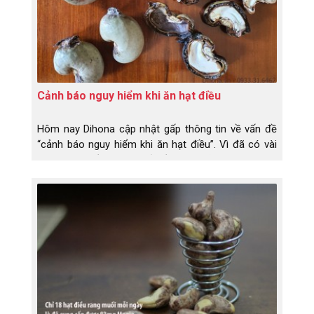
Cảnh báo nguy hiểm khi ăn hạt điều
Hôm nay Dihona cập nhật gấp thông tin về vấn đề
“cảnh báo nguy hiểm khi ăn hạt điều”. Vì đã có vài
bạn liên hệ về Dihona hỏi về cách xử lí vì đã lỡ ăn
phải hạt điều và bị đỏ, bị rát, bị ngứa và còn bị sưng
môi và sưng má. Do đâu và hạt điều gì mà nguy
hiểm vậy, sao thấy hoang mang quá?