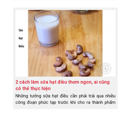
chết trong khoảng thời gian theo dõi 30 năm”. Ăn
các loại hạt ít hơn một lần một tuần có liên quan
đến việc giảm 7% nguy cơ tử vong, Hai đến bốn lần
một tuần để giảm 13%, Năm đến sáu lần một tuần
giảm 15% Và bảy lần trở lên trong một tuần, giảm
20%.
2 cách làm sữa hạt điều thơm ngon, ai cũng
có thể thực hiện
Những tưởng sữa hạt điều cần phải trải qua nhiều
công đoạn phức tạp trước khi cho ra thành phẩm
cuối cùng. Nhưng không, khi Dihona chia sẽ 2 cách
làm sữa hạt điều như sau thì ai ai cũng có thể thực
hiện được tại nhà.