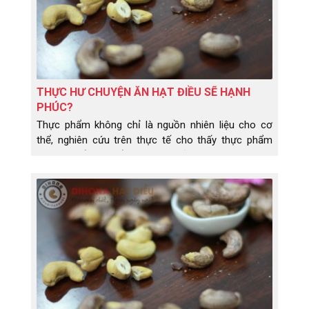
THỰC HƯ CHUYỆN ĂN HẠT ĐIỀU SẼ HẠNH
PHÚC?
Thực phẩm không chỉ là nguồn nhiên liệu cho cơ
thể, nghiên cứu trên thực tế cho thấy thực phẩm
còn có thể thay đổi tâm trạng của chúng ta. Vậy ăn
hạt điều có thực sự khiến bạn hạnh phúc như người
ta vẫn đồn đoán?