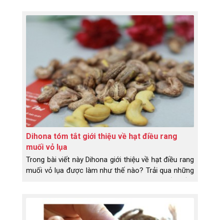
kích thước và trọng lượng của hạt điều. Từ đó phân
ra giá thành khác nhau. Vì thế cùng là hạt điều,
nhưng không ít bạn thắc mắc tại sao cái này giá
khác, cái kia giá khác. Để tránh bị nhầm, không bị
mất tiền oan khi mua hạt điều, bạn cần biết hạt điều
rang muối loại 1 là gì, loại 2 là như thế nào.
Dihona tóm tắt giới thiệu về hạt điều rang
muối vỏ lụa
Trong bài viết này Dihona giới thiệu về hạt điều rang
muối vỏ lụa được làm như thế nào? Trải qua những
công đoạn nào? Có những lợi ích gì mà rất nhiều
người dùng săn lùng đến thế? Đặc sản Bình Phước -
hạt điều rang muối vỏ lụa là món ăn, là loại hạt rất
tốt cho sức khỏe. Trước khi chia sẻ cho các bạn