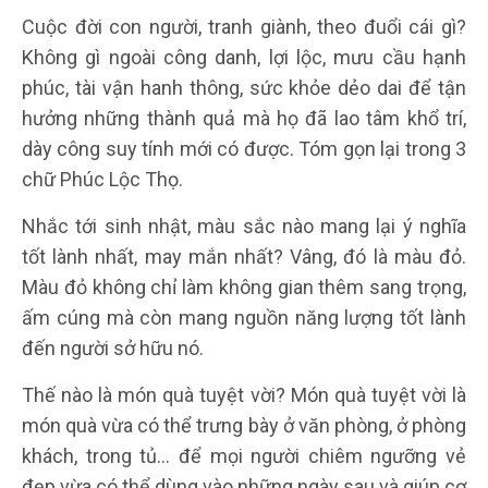
Cuộc đời con người, tranh giành, theo đuổi cái gì?
Không gì ngoài công danh, lợi lộc, mưu cầu hạnh
phúc, tài vận hanh thông, sức khỏe dẻo dai để tận
hưởng những thành quả mà họ đã lao tâm khổ trí,
dày công suy tính mới có được. Tóm gọn lại trong 3
chữ Phúc Lộc Thọ.
Nhắc tới sinh nhật, màu sắc nào mang lại ý nghĩa
tốt lành nhất, may mắn nhất? Vâng, đó là màu đỏ.
Màu đỏ không chỉ làm không gian thêm sang trọng,
ấm cúng mà còn mang nguồn năng lượng tốt lành
đến người sở hữu nó.
Thế nào là món quà tuyệt vời? Món quà tuyệt vời là
món quà vừa có thể trưng bày ở văn phòng, ở phòng
khách, trong tủ… để mọi người chiêm ngưỡng vẻ
đẹp vừa có thể dùng vào những ngày sau và giúp cơ