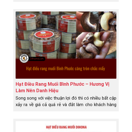
rang muối ngon.
Hạt Điều Rang Muối Bình Phước – Hương Vị
Làm Nên Danh Hiệu
Song song với việc thuận lợi đó thì có nhiều bất cập
xảy ra về giá cả quá rẻ và đắt làm cho khách hàng
không kém phần lo ngại, không biết nên chọn đâu
cho hợp lí với thị trường hiện nay. Lỡ biếu người
thân, bạn bè thì sao – họ lỡ nhận phải hàng dỡ, họ
có dám nói với bạn là đồ bạn biếu tặng dỡ quá