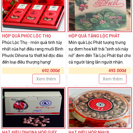
HỘP QUÀ PHÚC LỘC THỌ
HỘP QUÀ TẶNG LỘC PHÁT
Phúc Lộc Thọ - món quà tinh túy
Món quà Lộc Phát tượng trưng
nhất của hạt điều rang muối Bình
sự đơm hoa kết trái "sinh sôi nảy
Phước Dihona từ thiết kế độc đáo
nở" đem đến Tài Lộc Phát Đạt cho
đến loại điều thượng hạng!
cả người tặng lẫn người nhận.
692.000đ
493.000đ
Xem thêm
Xem thêm
HẠT ĐIỀU DIHONA HỘP GIẤY
HẠT ĐIỀU HỘP NHỰA