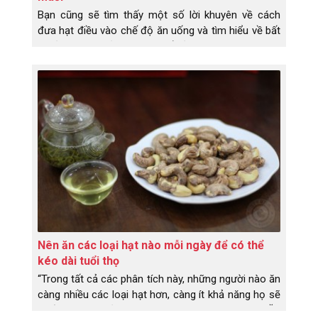
Bạn cũng sẽ tìm thấy một số lời khuyên về cách
đưa hạt điều vào chế độ ăn uống và tìm hiểu về bất
kỳ rủi ro sức khỏe nào có thể xảy ra.
Nên ăn các loại hạt nào mỗi ngày để có thể
kéo dài tuổi thọ
“Trong tất cả các phân tích này, những người nào ăn
càng nhiều các loại hạt hơn, càng ít khả năng họ sẽ
chết trong khoảng thời gian theo dõi 30 năm”. Ăn