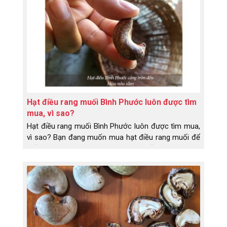
biết về những lợi ích của hạt điều thì Dihona sẽ giới
thiệu về hạt điều rang muối vỏ lụa được chế biến
như thế nào nhé!
Hạt điều rang muối Bình Phước luôn được tìm
mua, vì sao?
Hạt điều rang muối Bình Phước luôn được tìm mua,
vì sao? Bạn đang muốn mua hạt điều rang muối để
biếu tặng khách hàng nhưng chưa biết mua loại nào
ngon?