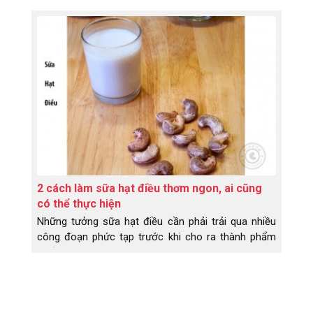
các loại hạt ít hơn một lần một tuần có liên quan
đến việc giảm 7% nguy cơ tử vong, Hai đến bốn lần
một tuần để giảm 13%, Năm đến sáu lần một tuần
giảm 15% Và bảy lần trở lên trong một tuần, giảm
20%.
2 cách làm sữa hạt điều thơm ngon, ai cũng
có thể thực hiện
Những tưởng sữa hạt điều cần phải trải qua nhiều
công đoạn phức tạp trước khi cho ra thành phẩm
cuối cùng. Nhưng không, khi Dihona chia sẽ 2 cách
làm sữa hạt điều như sau thì ai ai cũng có thể thực
hiện được tại nhà.