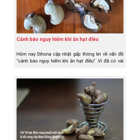
Cảnh báo nguy hiểm khi ăn hạt điều
Hôm nay Dihona cập nhật gấp thông tin về vấn đề
“cảnh báo nguy hiểm khi ăn hạt điều”. Vì đã có vài
bạn liên hệ về Dihona hỏi về cách xử lí vì đã lỡ ăn
phải hạt điều và bị đỏ, bị rát, bị ngứa và còn bị sưng
môi và sưng má. Do đâu và hạt điều gì mà nguy
hiểm vậy, sao thấy hoang mang quá?