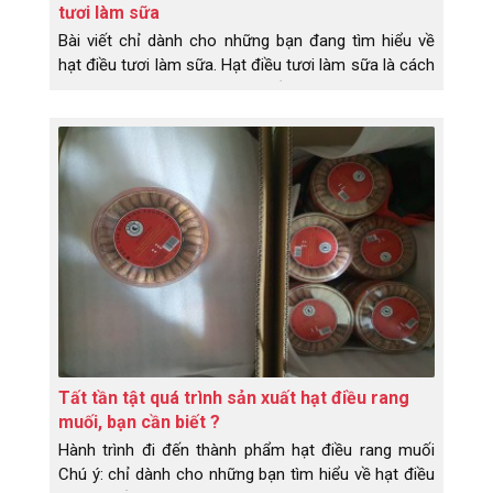
tươi làm sữa
Bài viết chỉ dành cho những bạn đang tìm hiểu về
hạt điều tươi làm sữa. Hạt điều tươi làm sữa là cách
mọi người gọi, chứ dân làm điều bọn em gọi là hạt
điều nhân trắng. Và công đoạn làm ra hạt điều nhân
trắng khá nhiều bước và mất thời gian. Chi tiết cụ
thể như sau:
Tất tần tật quá trình sản xuất hạt điều rang
muối, bạn cần biết ?
Hành trình đi đến thành phẩm hạt điều rang muối
Chú ý: chỉ dành cho những bạn tìm hiểu về hạt điều