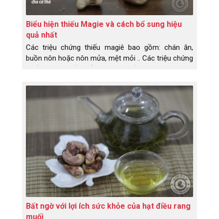
Biểu hiện thiếu Magie và cách bổ sung hiệu
quả nhất
Các triệu chứng thiếu magiê bao gồm: chán ăn,
buồn nôn hoặc nôn mửa, mệt mỏi .. Các triệu chứng
thiếu magiê tiến triển hơn bao gồm: chuột rút cơ
bắp, tê, ngứa ran, co giật, thay đổi tính cách, nhịp
tim thay đổi hoặc co thắt Nghiên cứu đã liên kết sự
thiếu hụt magiê với một loạt các tình trạng sức
khỏe, bao gồm bệnh Alzheimer, tiểu đường loại 2,
bệnh tim mạch và chứng đau nửa đầu.
Bất ngờ với lợi ích sức khỏe của hạt điều rang
muối