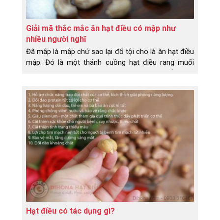
Giải mã thắc mắc ăn hạt điều có mập như
nhiều người nghĩ
Đã mập là mập chứ sao lại đổ tội cho là ăn hạt điều
mập. Đó là một thánh cuồng hạt điều rang muối
phản bát lại như vậy. Hãy cùng Dihona tìm hiểu thực
hư về chuyện ăn hạt điều có mập không nhé!
Hạt điều có tác dụng gì?