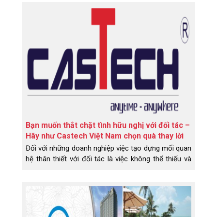
Bạn muốn thắt chặt tình hữu nghị với đối tác –
Hãy như Castech Việt Nam chọn quà thay lời
muốn nói
Đối với những doanh nghiệp việc tạo dựng mối quan
hệ thân thiết với đối tác là việc không thể thiếu và
Castech Việt Nam cũng không ngoại lệ.