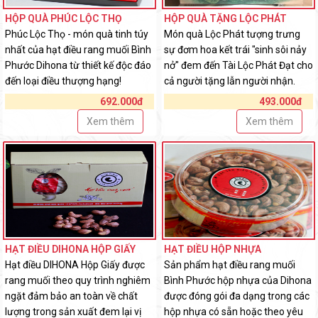
HỘP QUÀ PHÚC LỘC THỌ
HỘP QUÀ TẶNG LỘC PHÁT
Phúc Lộc Thọ - món quà tinh túy
Món quà Lộc Phát tượng trưng
nhất của hạt điều rang muối Bình
sự đơm hoa kết trái "sinh sôi nảy
Phước Dihona từ thiết kế độc đáo
nở" đem đến Tài Lộc Phát Đạt cho
đến loại điều thượng hạng!
cả người tặng lẫn người nhận.
692.000đ
493.000đ
Xem thêm
Xem thêm
HẠT ĐIỀU DIHONA HỘP GIẤY
HẠT ĐIỀU HỘP NHỰA
Hạt điều DIHONA Hộp Giấy được
Sản phẩm hạt điều rang muối
rang muối theo quy trình nghiêm
Bình Phước hộp nhựa của Dihona
ngặt đảm bảo an toàn về chất
được đóng gói đa dạng trong các
lượng trong sản xuất đem lại vị
hộp nhựa có sẵn hoặc theo yêu