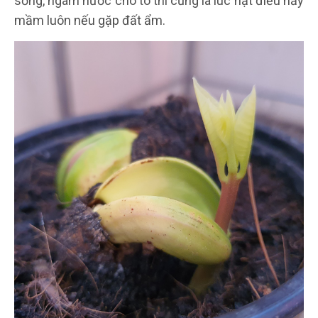
sống, ngâm nước cho to thì cũng là lúc hạt điều nảy
mầm luôn nếu gặp đất ẩm.