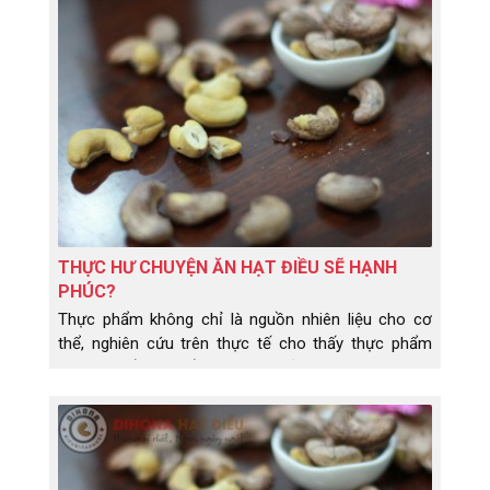
THỰC HƯ CHUYỆN ĂN HẠT ĐIỀU SẼ HẠNH
PHÚC?
Thực phẩm không chỉ là nguồn nhiên liệu cho cơ
thể, nghiên cứu trên thực tế cho thấy thực phẩm
còn có thể thay đổi tâm trạng của chúng ta. Vậy ăn
hạt điều có thực sự khiến bạn hạnh phúc như người
ta vẫn đồn đoán?