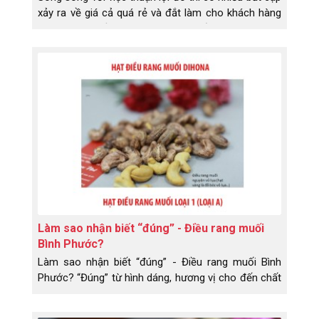
xảy ra về giá cả quá rẻ và đắt làm cho khách hàng
không kém phần lo ngại, không biết nên chọn đâu
cho hợp lí với thị trường hiện nay. Lỡ biếu người
thân, bạn bè thì sao – họ lỡ nhận phải hàng dỡ, họ
có dám nói với bạn là đồ bạn biếu tặng dỡ quá
không? Không hề, không hề nói. Trong vấn đề này
bạn không cố ý, nhưng...
Làm sao nhận biết “đúng” - Điều rang muối
Bình Phước?
Làm sao nhận biết “đúng” - Điều rang muối Bình
Phước? “Đúng” từ hình dáng, hương vị cho đến chất
lượng.