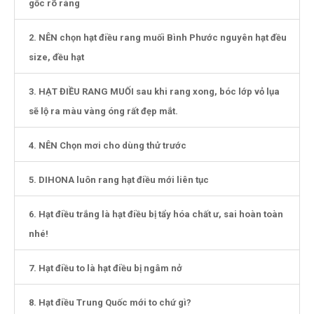
gốc rõ ràng
2. NÊN chọn hạt điều rang muối Bình Phước nguyên hạt đều
size, đều hạt
3. HẠT ĐIỀU RANG MUỐI sau khi rang xong, bóc lớp vỏ lụa
sẽ lộ ra màu vàng óng rất đẹp mắt.
4. NÊN Chọn mơi cho dùng thử trước
5. DIHONA luôn rang hạt điều mới liên tục
6. Hạt điều trắng là hạt điều bị tẩy hóa chất ư, sai hoàn toàn
nhé!
7. Hạt điều to là hạt điều bị ngâm nở
8. Hạt điều Trung Quốc mới to chứ gì?