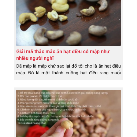
Giải mã thắc mắc ăn hạt điều có mập như
nhiều người nghĩ
Đã mập là mập chứ sao lại đổ tội cho là ăn hạt điều
mập. Đó là một thánh cuồng hạt điều rang muối
phản bát lại như vậy. Hãy cùng Dihona tìm hiểu thực
hư về chuyện ăn hạt điều có mập không nhé!