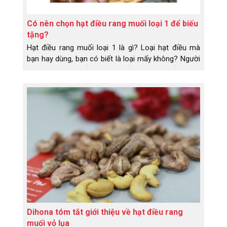
Có nên chọn hạt điều rang muối loại 1 để biếu
tặng?
Hạt điều rang muối loại 1 là gì? Loại hạt điều mà
bạn hay dùng, bạn có biết là loại mấy không? Người
ta phân loại hạt điều rang muối dựa vào chất lượng,
kích thước và trọng lượng của hạt điều. Từ đó phân
ra giá thành khác nhau. Vì thế cùng là hạt điều,
nhưng không ít bạn thắc mắc tại sao cái này giá
khác, cái kia giá khác. Để tránh bị nhầm, không bị
mất tiền oan khi mua hạt điều, bạn cần biết hạt điều
rang muối loại 1 là gì, loại 2 là như thế nào.
Dihona tóm tắt giới thiệu về hạt điều rang
muối vỏ lụa