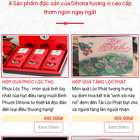
4 Sản phẩm đặc sản của Dihona hương vị cao cấp
thơm ngon ngay ngất
HỘP QUÀ PHÚC LỘC THỌ
HỘP QUÀ TẶNG LỘC PHÁT
Phúc Lộc Thọ - món quà tinh túy
Món quà Lộc Phát tượng trưng
nhất của hạt điều rang muối Bình
sự đơm hoa kết trái "sinh sôi nảy
Phước Dihona từ thiết kế độc đáo
nở" đem đến Tài Lộc Phát Đạt cho
đến loại điều thượng hạng!
cả người tặng lẫn người nhận.
692.000đ
493.000đ
Xem thêm
Xem thêm