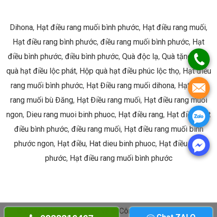
Dihona
,
Hạt điều rang muối bình phước
,
Hạt điều rang muối
,
Hạt điều rang bình phước
,
điều rang muối bình phước
,
Hạt
điều bình phước
,
điều bình phước
,
Quà độc lạ
,
Quà tặng
,
Hộp
quà hạt điều lộc phát
,
Hộp quà hạt điều phúc lộc thọ
,
Hạt điều
rang muối bình phước
,
Hạt Điều rang muối dihona
,
Hạt Điều
rang muối bù Đăng
,
Hạt Điều rang muối
,
Hạt điều rang muối
ngon
,
Dieu rang muoi binh phuoc
,
Hạt điều rang
,
Hạt điều
,
Hạt
điều bình phước
,
điều rang muối
,
Hạt điều rang muối bình
phước ngon
,
Hạt điều
,
Hat dieu binh phuoc
,
Hạt điều bình
phước
,
Hạt điều rang muối bình phước
© 2026 Bản quyền thuộc về © Công ty TNHH Dihona ©