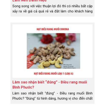
Làm Nên Danh Hiệu
Song song với việc thuận lợi đó thì có nhiều bất cập
xảy ra về giá cả quá rẻ và đắt làm cho khách hàng
không kém phần lo ngại, không biết nên chọn đâu
cho hợp lí với thị trường hiện nay. Lỡ biếu người
thân, bạn bè thì sao – họ lỡ nhận phải hàng dỡ, họ
có dám nói với bạn là đồ bạn biếu tặng dỡ quá
không? Không hề, không hề nói. Trong vấn đề này
bạn không cố ý, nhưng...
Làm sao nhận biết “đúng” - Điều rang muối
Bình Phước?
Làm sao nhận biết “đúng” - Điều rang muối Bình
Phước? “Đúng” từ hình dáng, hương vị cho đến chất
lượng.