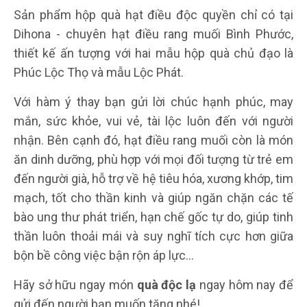
Sản phẩm hộp quà hạt điều độc quyền chỉ có tại
Dihona - chuyên hạt điều rang muối Bình Phước,
thiết kế ấn tượng với hai mẫu hộp quà chủ đạo là
Phúc Lộc Thọ và mẫu Lộc Phát.
Với hàm ý thay bạn gửi lời chúc hạnh phúc, may
mắn, sức khỏe, vui vẻ, tài lộc luôn đến với người
nhận. Bên cạnh đó, hạt điều rang muối còn là món
ăn dinh dưỡng, phù hợp với mọi đối tượng từ trẻ em
đến người già, hỗ trợ về hệ tiêu hóa, xương khớp, tim
mạch, tốt cho thần kinh và giúp ngăn chặn các tế
bào ung thư phát triển, hạn chế gốc tự do, giúp tinh
thần luôn thoải mái và suy nghĩ tích cực hơn giữa
bộn bề công việc bận rộn áp lực…
Hãy sở hữu ngay món
quà độc lạ
ngay hôm nay để
gửi đến người bạn muốn tặng nhé!