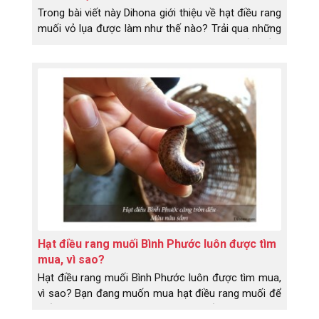
Trong bài viết này Dihona giới thiệu về hạt điều rang
muối vỏ lụa được làm như thế nào? Trải qua những
công đoạn nào? Có những lợi ích gì mà rất nhiều
người dùng săn lùng đến thế? Đặc sản Bình Phước -
hạt điều rang muối vỏ lụa là món ăn, là loại hạt rất
tốt cho sức khỏe. Trước khi chia sẻ cho các bạn
biết về những lợi ích của hạt điều thì Dihona sẽ giới
thiệu về hạt điều rang muối vỏ lụa được chế biến
như thế nào nhé!
Hạt điều rang muối Bình Phước luôn được tìm
mua, vì sao?
Hạt điều rang muối Bình Phước luôn được tìm mua,
vì sao? Bạn đang muốn mua hạt điều rang muối để
biếu tặng khách hàng nhưng chưa biết mua loại nào