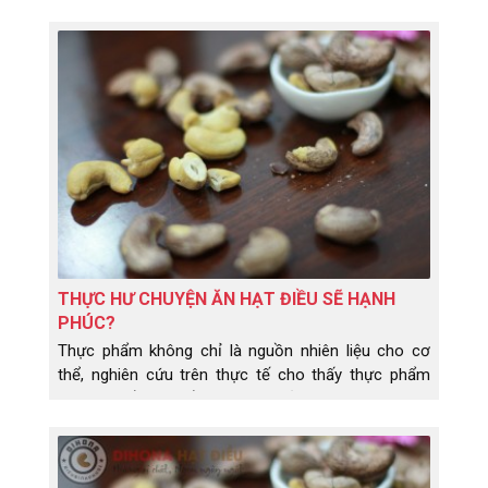
THỰC HƯ CHUYỆN ĂN HẠT ĐIỀU SẼ HẠNH
PHÚC?
Thực phẩm không chỉ là nguồn nhiên liệu cho cơ
thể, nghiên cứu trên thực tế cho thấy thực phẩm
còn có thể thay đổi tâm trạng của chúng ta. Vậy ăn
hạt điều có thực sự khiến bạn hạnh phúc như người
ta vẫn đồn đoán?