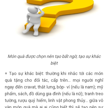
Món quà được chọn nên tạo bất ngờ, tạo sự khác
biệt
+ Tạo sự khác biệt: thường khi nhắc tới các món
quà tặng cho đối tác, cấp trên… mọi người nghĩ
ngay đến cravat, thắt lưng, bóp- ví (nếu là nam); mỹ
phẩm, sách, đồ dùng gia đình (nếu là nữ); tranh treo
tường, rượu quý hiếm, linh vật phong thủy… giữa vô
vàn món quà mà ai ai cũng biết thì sẽ tạo nên sự