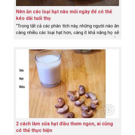
Nên ăn các loại hạt nào mỗi ngày để có thể
kéo dài tuổi thọ
“Trong tất cả các phân tích này, những người nào ăn
càng nhiều các loại hạt hơn, càng ít khả năng họ sẽ
chết trong khoảng thời gian theo dõi 30 năm”. Ăn
các loại hạt ít hơn một lần một tuần có liên quan
đến việc giảm 7% nguy cơ tử vong, Hai đến bốn lần
một tuần để giảm 13%, Năm đến sáu lần một tuần
giảm 15% Và bảy lần trở lên trong một tuần, giảm
20%.
2 cách làm sữa hạt điều thơm ngon, ai cũng
có thể thực hiện