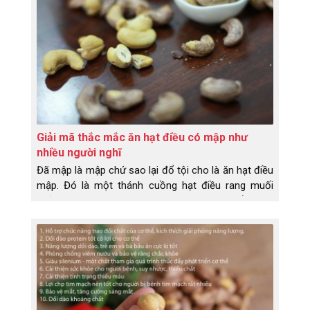
Giải mã thắc mắc ăn hạt điều có mập như
nhiều người nghĩ
Đã mập là mập chứ sao lại đổ tội cho là ăn hạt điều
mập. Đó là một thánh cuồng hạt điều rang muối
phản bát lại như vậy. Hãy cùng Dihona tìm hiểu thực
hư về chuyện ăn hạt điều có mập không nhé!