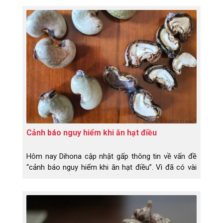
ngon?
Cảnh báo nguy hiểm khi ăn hạt điều
Hôm nay Dihona cập nhật gấp thông tin về vấn đề
“cảnh báo nguy hiểm khi ăn hạt điều”. Vì đã có vài
bạn liên hệ về Dihona hỏi về cách xử lí vì đã lỡ ăn
phải hạt điều và bị đỏ, bị rát, bị ngứa và còn bị sưng
môi và sưng má. Do đâu và hạt điều gì mà nguy
hiểm vậy, sao thấy hoang mang quá?