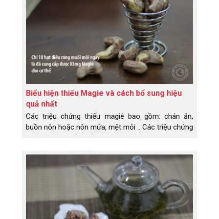
Biểu hiện thiếu Magie và cách bổ sung hiệu
quả nhất
Các triệu chứng thiếu magiê bao gồm: chán ăn,
buồn nôn hoặc nôn mửa, mệt mỏi .. Các triệu chứng
thiếu magiê tiến triển hơn bao gồm: chuột rút cơ
bắp, tê, ngứa ran, co giật, thay đổi tính cách, nhịp
tim thay đổi hoặc co thắt Nghiên cứu đã liên kết sự
thiếu hụt magiê với một loạt các tình trạng sức
khỏe, bao gồm bệnh Alzheimer, tiểu đường loại 2,
bệnh tim mạch và chứng đau nửa đầu.