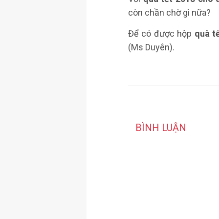
còn chần chờ gì nữa?
Để có được hộp
quà t
(Ms Duyên).
BÌNH LUẬN