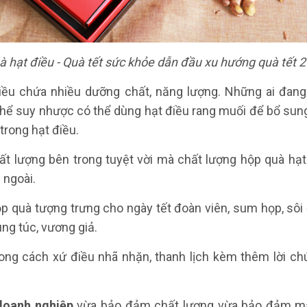
 hạt điều - Quà tết sức khỏe dẫn đầu xu hướng quà tết 
iều chứa nhiều dưỡng chất, năng lượng. Những ai đang
thể suy nhược có thể dùng hạt điều rang muối để bổ su
trong hạt điều.
ất lượng bên trong tuyệt vời mà chất lượng hộp quà hạ
ngoài.
p quà tượng trưng cho ngày tết đoàn viên, sum họp, sô
ng túc, vương giả.
ng cách xứ điều nhã nhặn, thanh lịch kèm thêm lời ch
doanh nghiệp
vừa bảo đảm chất lượng vừa bảo đảm mẫ