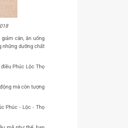
2018
 giảm cân, ăn uống
ng những dưỡng chất
t điều Phúc Lộc Thọ
i động mà còn tượng
úc Phúc - Lộc - Thọ
u mã như thế, bạn