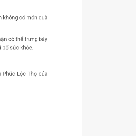
nên không có món quà
ận có thể trưng bày
i bổ sức khỏe.
u Phúc Lộc Thọ của