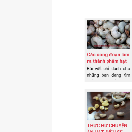
Các công đoạn làm
ra thành phẩm hạt
điều tươi làm sữa
Bài viết chỉ dành cho
những bạn đang tìm
hiểu về hạt điều tươi
làm sữa. Hạt điều tươi
làm sữa là cách mọi
người gọi, chứ dân
làm điều bọn em gọi
là hạt điều nhân trắng.
Và công đoạn làm ra
THỰC HƯ CHUYỆN
hạt điều nhân trắng