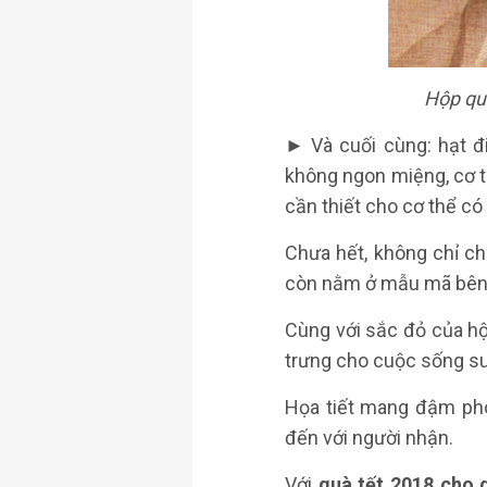
Hộp quà
► Và cuối cùng: hạt đ
không ngon miệng, cơ 
cần thiết cho cơ thể có 
Chưa hết, không chỉ ch
còn nằm ở mẫu mã bên 
Cùng với sắc đỏ của hộ
trưng cho cuộc sống su
Họa tiết mang đậm pho
đến với người nhận.
Với
quà tết 2018 cho 