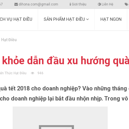
67
dihona.com@gmail.com
Giới thiệu
Liên Hệ
ỊCH VỤ HẠT ĐIỀU
SẢN PHẨM HẠT ĐIỀU
HẠT NGON
 Hạt Điều
c khỏe dẫn đầu xu hướng quà
iến Thức Hạt Điều
946
quà tết 2018 cho doanh nghiệp? Vào những tháng c
 cho doanh nghiệp lại bắt đầu nhộn nhịp. Trong v