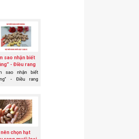
m sao nhận biết
ng” - Điều rang
ối Bình Phước?
m sao nhận biết
úng” - Điều rang
ối Bình Phước?
ng” từ hình dáng,
ơng vị cho đến
t lượng.
 nên chọn hạt