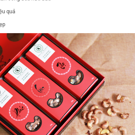
iệu quả
đẹp