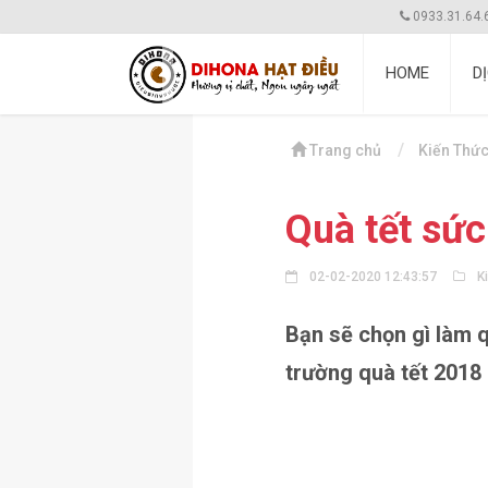
0933.31.64.
HOME
D
Trang chủ
Kiến Thức
Quà tết sứ
02-02-2020 12:43:57
K
Bạn sẽ chọn gì làm 
trường quà tết 2018