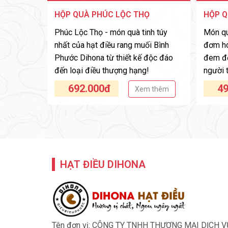
HỘP QUÀ PHÚC LỘC THỌ
HỘP Q
Phúc Lộc Thọ - món quà tinh túy
Món qu
nhất của hạt điều rang muối Bình
đơm hoa
Phước Dihona từ thiết kế độc đáo
đem đế
đến loại điều thượng hạng!
người 
692.000đ
49
Xem thêm
HẠT ĐIỀU DIHONA
Tên đơn vị: CÔNG TY TNHH THƯƠNG MẠI DỊCH 