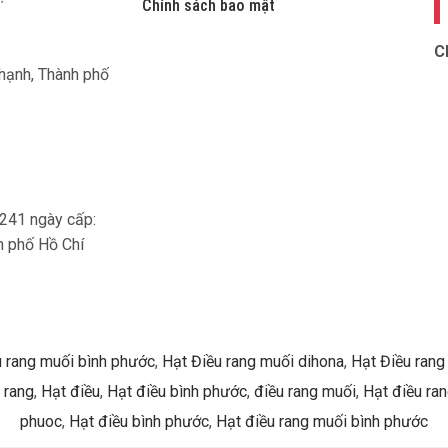
Chính sách bảo mật
C
Thạnh, Thành phố
241 ngày cấp:
h phố Hồ Chí
 rang muối bình phước
,
Hạt Điều rang muối dihona
,
Hạt Điều rang
 rang
,
Hạt điều
,
Hạt điều bình phước
,
điều rang muối
,
Hạt điều ra
phuoc
,
Hạt điều bình phước
,
Hạt điều rang muối bình phước