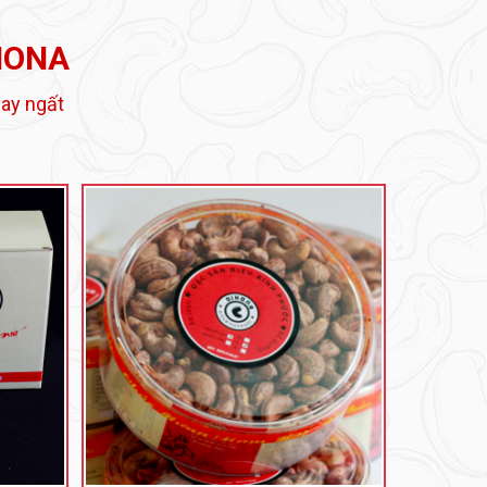
HONA
ay ngất