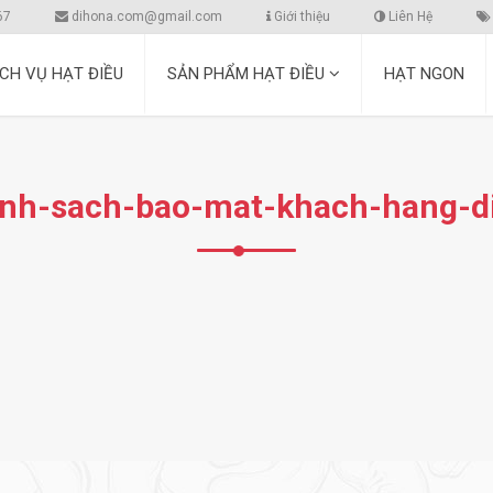
67
dihona.com@gmail.com
Giới thiệu
Liên Hệ
ỊCH VỤ HẠT ĐIỀU
SẢN PHẨM HẠT ĐIỀU
HẠT NGON
inh-sach-bao-mat-khach-hang-d