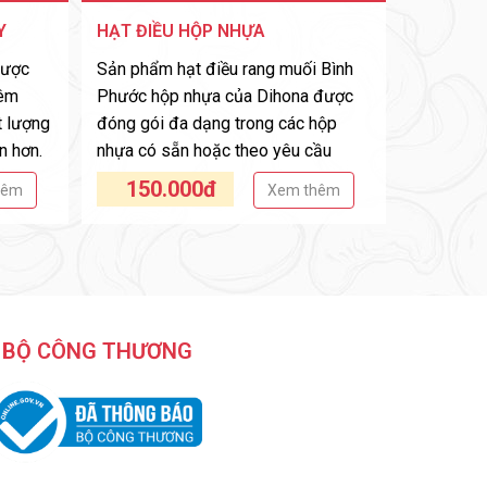
Y
HẠT ĐIỀU HỘP NHỰA
được
Sản phẩm hạt điều rang muối Bình
iêm
Phước hộp nhựa của Dihona được
t lượng
đóng gói đa dạng trong các hộp
n hơn.
nhựa có sẵn hoặc theo yêu cầu
150.000đ
hêm
Xem thêm
BỘ CÔNG THƯƠNG