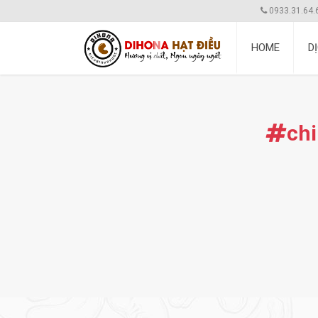
0933.31.64.
HOME
D
ch