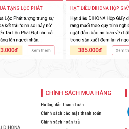
UÀ TẶNG LỘC PHÁT
HẠT ĐIỀU DIHONA HỘP GIẤ
à Lộc Phát tượng trưng sự
Hạt điều DIHONA Hộp Giấy 
 kết trái "sinh sôi nảy nở"
rang muối theo quy trình ngh
n Tài Lộc Phát Đạt cho cả
ngặt đảm bảo an toàn về chấ
tặng lẫn người nhận.
trong sản xuất đem lại vị ngo
3.000đ
385.000đ
Xem thêm
Xem t
CHÍNH SÁCH MUA HÀNG
Hướng dẫn thanh toán
Chính sách bảo mật thanh toán
Chính sách hoàn trả
VỤ DIHONA