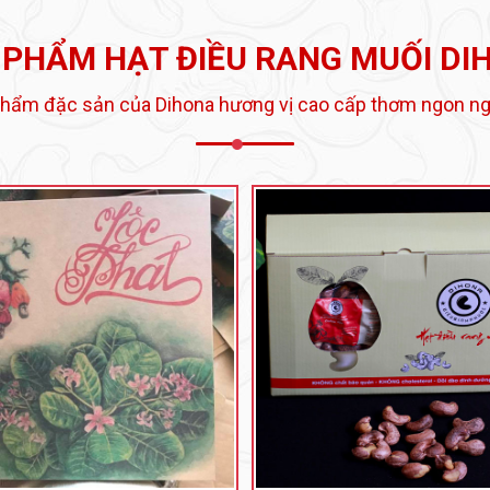
 PHẨM HẠT ĐIỀU RANG MUỐI DI
phẩm đặc sản của Dihona hương vị cao cấp thơm ngon ng