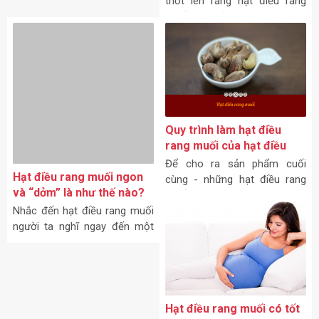
ngay sau đây!
muối cao cấp chính là món ăn
không thể không mê chỉ sau
một lần thưởng thức.
Quy trình làm hạt điều
rang muối của hạt điều
rang muối Dihona
Để cho ra sản phẩm cuối
Hạt điều rang muối ngon
cùng - những hạt điều rang
và “dởm” là như thế nào?
muối Dihona ngon, giòn,
Nhắc đến hạt điều rang muối
thơm, màu bắt mắt là cả một
người ta nghĩ ngay đến một
quy trình làm hạt điều rang
món ăn ngon, lành mạnh và
muối nghiêm ngặt, kì công và
có lợi cho sức khỏe.
đầy kinh nghiệm trong khâu
chế biến.
Hạt điều rang muối có tốt
cho bà bầu?