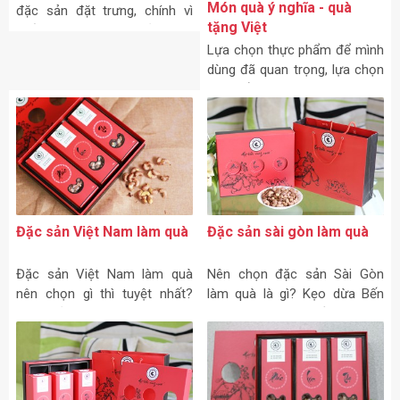
Đặc sản Việt Nam làm quà
Món quà ý nghĩa - quà
nên chọn gì thì tuyệt nhất?
tặng Việt
“Đặc sản Việt Nam làm quà
Lựa chọn thực phẩm để mình
nên chọn gì thì tuyệt nhất?” là
dùng đã quan trọng, lựa chọn
câu hỏi phổ biến của những ai
quà để tặng người còn quan
từng ghé thăm Việt Nam
trọng hơn. Vậy quà tặng Việt
nào thể hiện hết thiện chí của
người tặng và sự cao
Đặc sản sài gòn làm quà
Nên chọn đặc sản Sài Gòn
làm quà là gì? Kẹo dừa Bến
Tre, nem lai vung Đồng Tháp,
bánh tét lá cẩm Cần Thơ,
bánh pía Sóc Trăng, tôm khô
Cà Mau, mì quảng Quảng
Nam,