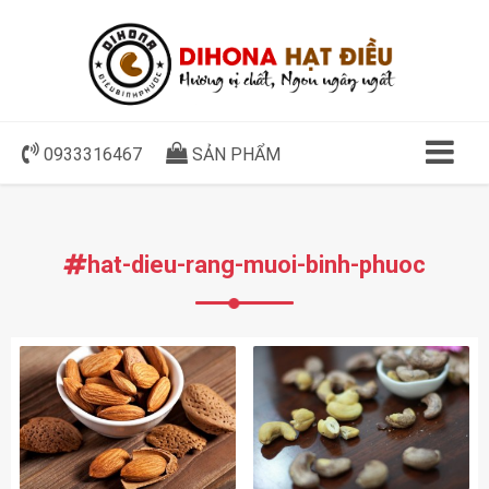
0933316467
SẢN PHẨM
hat-dieu-rang-muoi-binh-phuoc