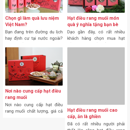
Chọn gì làm quà lưu niệm
Hạt điều rang muối món
Việt Nam?
quà ý nghĩa tặng bạn bè
quốc tế
Bạn đang trên đường du lịch
Dạo gần đây, có rất nhiều
hay định cư tại nước ngoài?
khách hàng chọn mua hạt
Bạn muốn tìm một món quà
điều rang muối để làm quà
lưu niệm Việt Nam để lưu lại
tặng cho người nước ngoài
hình ảnh, tình cảm nơi đất
bởi vì món ăn này vừa ngon,
Việt? Mỗi quốc gia có những
bổ dưỡng lại thể hiện nét văn
hóa ẩm thực độc đáo của
Việt Nam.
Nơi nào cung cấp hạt điều
rang muối
Nơi nào cung cấp hạt điều
Hạt điều rang muối cao
rang muối chất lượng, giá cả
cấp, ăn là ghiền
phải chăng? Bạn đang tò mò
và muốn biết? Đừng vội,
Đã có rất nhiều người phải
chúng tôi sẽ cho bạn biết
thốt lên rằng hạt điều rang