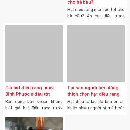
Hạt điều rang muối có tốt cho
bà bầu? Ăn hạt điều trong
thời gian mang thai là vấn đề
luôn được các mẹ chú trọng
quan tâm, có số ít các mẹ
cho rằng lựa chọn ăn hạt điều
rang muối trong thời gian này
là một lựa chọn khôn ngoan.
Giá hạt điều rang muối
Tại sao người tiêu dùng
Bình Phước ở đâu tốt
thích chọn hạt điều rang
nhất?
muối Bình Phước?
Bạn đang băn khoăn không
Hạt điều từ lâu đã là món ăn
biết giá hạt điều rang muối
khiến nhiều người bị mê hoặc
Bình Phước ở đâu tốt. Vì món
và thèm khát.
ăn hạt điều rang muối hiện
nay không chỉ là món ăn vặt
đơn thuần nữa, mà còn xuất