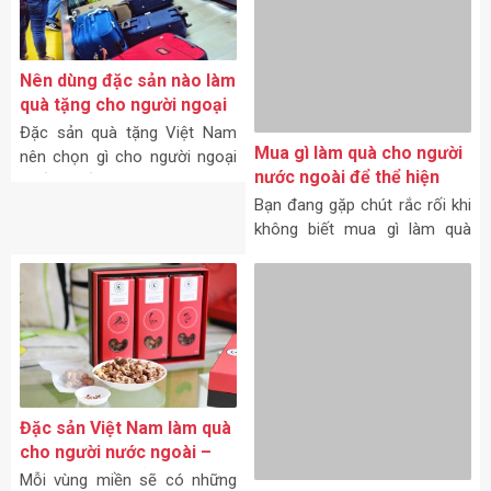
trưng của người Việt
không biết mua gì làm quà
tặng cho người nước ngoài?
Không phải xoắn thế đâu...
Nên dùng đặc sản nào làm
Đất nước chữ S, với nhiều đặc
quà tặng cho người ngoại
sản mà được đông đảo bạn
quốc?
Đặc sản quà tặng Việt Nam
nên chọn gì cho người ngoại
quốc? Nếu bạn đang tìm quà
tặng cho bạn bè trong nước,
Đặc sản Việt Nam làm quà
thì có vô vàn quà tặng cho
cho người nước ngoài –
bạn lựa chọn. Bạn bè, đối tác
chuyện chưa kể của cô gái
Mỗi vùng miền sẽ có những
người Mỹ gốc Việt
đặc sản đặt trưng, chính vì
thế mà mua đặc sản Việt
Nam làm quà cho người nước
ngoài không phải ai cũng biết.
Nhưng không sao sau khi bạn
Đặc sản Việt Nam làm quà