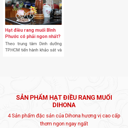
hiện trong món ăn ngày tết.
Hạt điều rang muối Bình
Phước có phải ngon nhất?
Theo trung tâm Dinh dưỡng
TP.HCM tiến hành khảo sát và
công bố vào năm 2014 cho
thấy giá trị dinh dưỡng của
hạt điều Bình Phước có sự
đồng nhất với các mẫu hạt
điều được khảo sát và thành
phần dinh dưỡng đạt giá trị
tương đồng so với kết quả
SẢN PHẨM HẠT ĐIỀU RANG MUỐI
phân tích mẫu
DIHONA
4 Sản phẩm đặc sản của Dihona hương vị cao cấp
thơm ngon ngay ngất