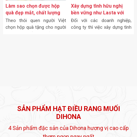
Làm sao chọn được hộp
Xây dựng tình hữu nghị
quà đẹp mắt, chất lượng
bền vững như Lasta với
tốt?
món quà tri ân
Theo thói quen người Việt
Đối với các doanh nghiệp,
chọn hộp quà tặng cho người
công ty thì việc xây dựng tình
thân hay đối tác của mình
hữu nghị là cách giúp họ có
thường chỉ tập trung vào mẫu
được mối quan hệ bền vững
mã mà quên đi chất lượng
để phát triển dễ dàng hơn.
của nó.
SẢN PHẨM HẠT ĐIỀU RANG MUỐI
DIHONA
4 Sản phẩm đặc sản của Dihona hương vị cao cấp
thơm ngon ngay ngất