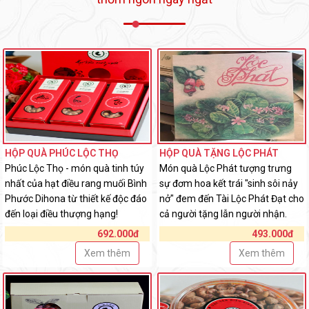
HỘP QUÀ PHÚC LỘC THỌ
HỘP QUÀ TẶNG LỘC PHÁT
Phúc Lộc Thọ - món quà tinh túy
Món quà Lộc Phát tượng trưng
nhất của hạt điều rang muối Bình
sự đơm hoa kết trái "sinh sôi nảy
Phước Dihona từ thiết kế độc đáo
nở" đem đến Tài Lộc Phát Đạt cho
đến loại điều thượng hạng!
cả người tặng lẫn người nhận.
692.000đ
493.000đ
Xem thêm
Xem thêm