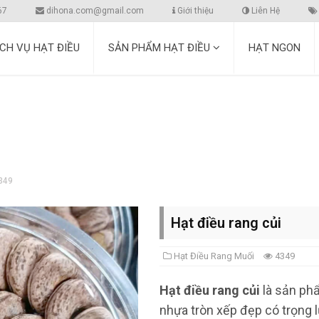
67
dihona.com@gmail.com
Giới thiệu
Liên Hệ
ỊCH VỤ HẠT ĐIỀU
SẢN PHẨM HẠT ĐIỀU
HẠT NGON
349
Hạt điều rang củi
Hạt Điều Rang Muối
4349
Hạt điều rang củi
là sản phẩ
nhựa tròn xếp đẹp có trọng l