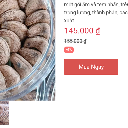
một gói ẩm và tem nhãn, trê
trọng lượng, thành phần, cá
xuất.
145.000 ₫
155.000 ₫
-6%
Mua Ngay