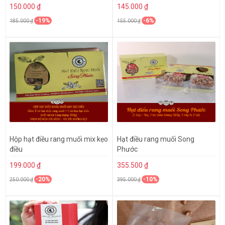
150.000 ₫
145.000 ₫
-19%
-6%
185.000 ₫
155.000 ₫
Hộp hạt điều rang muối mix kẹo
Hạt điều rang muối Song
điều
Phước
199.000 ₫
355.500 ₫
-20%
-10%
250.000 ₫
395.000 ₫