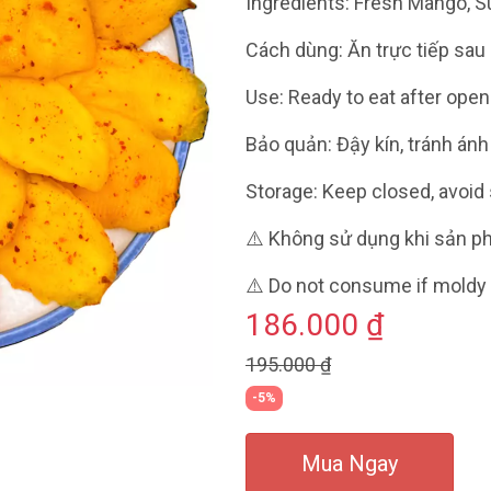
Ingredients: Fresh Mango, Su
Cách dùng: Ăn trực tiếp sau
Use: Ready to eat after open
Bảo quản: Đậy kín, tránh án
Storage: Keep closed, avoid 
⚠️ Không sử dụng khi sản p
⚠️ Do not consume if moldy 
186.000 ₫
195.000 ₫
-5%
Mua Ngay