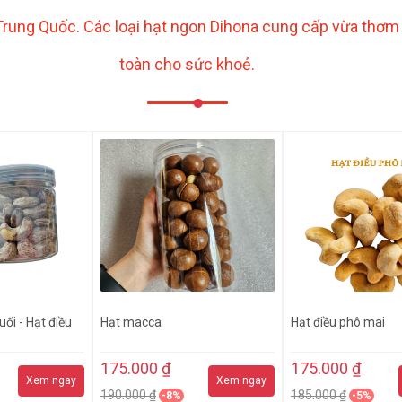
 Trung Quốc. Các loại hạt ngon Dihona cung cấp vừa thơm 
toàn cho sức khoẻ.
ối - Hạt điều
Hạt macca
Hạt điều phô mai
175.000 ₫
175.000 ₫
Xem ngay
Xem ngay
190.000 ₫
185.000 ₫
-8%
-5%