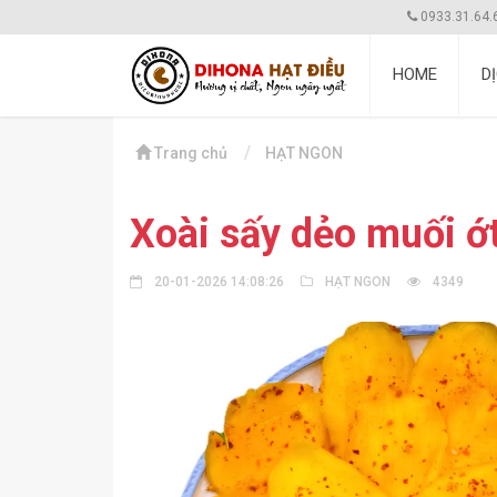
0933.31.64.
HOME
D
Trang chủ
HẠT NGON
Xoài sấy dẻo muối ớ
20-01-2026 14:08:26
HẠT NGON
4349