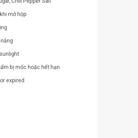
gar, Chili Pepper Salt
 khi mở hộp
ing
h nắng
sunlight
hẩm bị mốc hoặc hết hạn
or expired