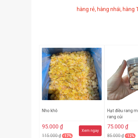
hàng rẻ, hàng nhái, hàng
Nho khô
Hạt điều rang mu
rang củi
95.000 ₫
75.000 ₫
Xem ngay
115.000 ₫
85.000 ₫
-17%
-12%