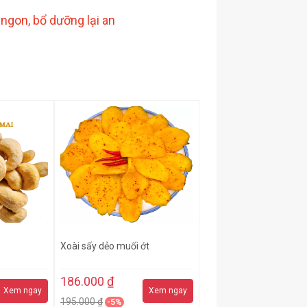
ngon, bổ dưỡng lại an
Xoài sấy dẻo muối ớt
186.000 ₫
Xem ngay
Xem ngay
195.000 ₫
-5%