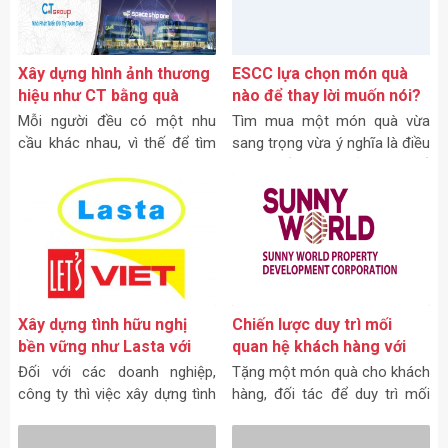
Xây dựng hình ảnh thương
ESCC lựa chọn món quà
hiệu như CT bằng quà
nào để thay lời muốn nói?
tặng Dihona
Mỗi người đều có một nhu
Tìm mua một món quà vừa
cầu khác nhau, vì thế để tìm
sang trọng vừa ý nghĩa là điều
được một món quà đáp ứng
không hề đơn giản. Vì thế,
được hầu hết đối tượng và
ESCC đã tỉ mỉ chọn lựa được
làm hài lòng họ là điều không
một món quà vô cùng ý nghĩa
hề đơn giản.
dành cho đối tác của mình
Xây dựng tình hữu nghị
Chiến lược duy trì mối
bền vững như Lasta với
quan hệ khách hàng với
món quà tri ân
quà tặng của Sunny World
Đối với các doanh nghiệp,
Tặng một món quà cho khách
công ty thì việc xây dựng tình
hàng, đối tác để duy trì mối
hữu nghị là cách giúp họ có
quan hệ và tăng thiện chí là
được mối quan hệ bền vững
điều mà bất kỳ doanh nghiệp
Những lưu ý khi doanh