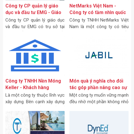
Công ty CP quản lý giáo
NetMarks Việt Nam -
dục và đầu tư EMG - Giáo
Công ty có tầm nhìn quốc
dục và chất lượng
tế
Công ty CP quản lý giáo dục
Công ty TNHH NetMarks Việt
và đầu tư EMG có trụ sở tại
Nam là một công ty có tiêu
41 Nguyễn Thị Minh Khai, Bến
chí hoạt động theo tiêu chuẩn
Nghé, Quận 1, Hồ Chí Minh, là
quốc tế, do đó tác phong làm
một đối tác uy tín chất lượng
việc của đội ngũ công ty cũng
trong lĩnh vực giáodục
mang phong cách rất chuyên
nghiệp.
Công ty TNHH Nền Móng
Món quà ý nghĩa cho đối
Keller - Khách hàng
tác góp phần nâng cao sự
chuyên nghiệp và chắc
phát triển của Jabil Việt
Là một công ty thuộc lĩnh vực
Một công ty muốn vững mạnh
chắn
Nam
xây dựng. Bên cạnh xây dựng
đều nhờ một phần không nhỏ
thương hiệu có tầm quốc tế
trong việc duy trì mối quan hệ
của mình, Keller còn xây dựng
tốt đẹp với đối tác.
một vị trí đẹp trong lòng của
các đối tác vững chắc