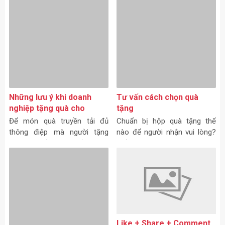
để phát triển dễ dàng hơn.
nào cũng sử dụng.
nghiệp tặng quà cho
khách hàng cần biết!
Để món quà truyền tải đủ
thông điệp mà người tặng
mong muốn, các chủ doanh
nghiệp tặng quà cho khách
hàng cần lưu ý.
Tư vấn cách chọn quà
tặng
Chuẩn bị hộp quà tặng thế
nào để người nhận vui lòng?
Mất bao công sức tìm quà
tặng, mất bao công sức
nghiên cứu món quà…
Like + Share + Comment