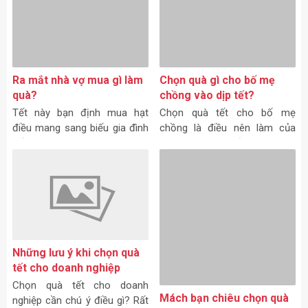
người con dâu hiếu thuận. Vậy
món quà tết nào sẽ được
chọn? Cuộc sống càng hiện
đại, càng khiến con người bận
rộn,
Ra mắt nhà vợ mua gì làm
quà?
Tết này bạn định mua hạt
Những lưu ý khi chọn quà
điều mang sang biếu gia đình
tết cho doanh nghiệp
bố mẹ vợ tương lai nhưng
Chọn quà tết cho doanh
không biết nên mua hạt điều
nghiệp cần chú ý điều gì? Rất
rang muối giá sỉ ở đâu chất
nhiều người đã phạm phải
lượng?
những sai lầm đáng tiếc trong
khâu chọn quà tết cho doanh
nghiệp đó... Còn bạn thì sao?
Quà tặng cao cấp cho đối
tác