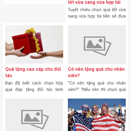
Bạn đã biết cách chọn hộp
Mách bạn chiêu chọn quà
quà đẹp tặng đối tác kinh
tết vừa sang vừa hợp túi
doanh chưa? Việc giao
tiền
Tuyệt chiêu chọn quà tết vừa
thương ngày càng mở rộng,
sang vừa hợp túi tiền sẽ đưa
con người giao tiếp, liên lạc vô
ra vài gợi ý để bạn có món
biên giới.
quà tết thật đẹp thật ấn tượng
nhưng lại không tốn nhiều
tiền.
Có nên tặng quà cho nhân
viên?
“Có nên tặng quà cho nhân
viên?” “Nếu nên thì chọn quà
tết 2018 cho nhân viên như
thế nào?”