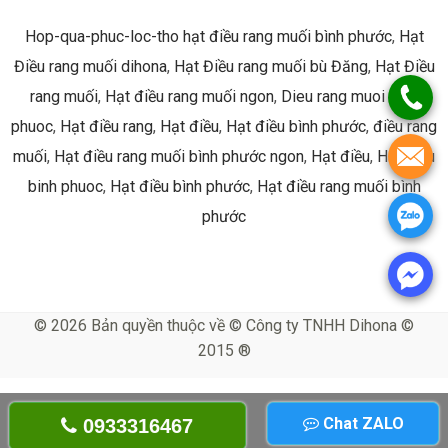
Hop-qua-phuc-loc-tho hạt điều rang muối bình phước
,
Hạt
Điều rang muối dihona
,
Hạt Điều rang muối bù Đăng
,
Hạt Điều
rang muối
,
Hạt điều rang muối ngon
,
Dieu rang muoi binh
phuoc
,
Hạt điều rang
,
Hạt điều
,
Hạt điều bình phước
,
điều rang
muối
,
Hạt điều rang muối bình phước ngon
,
Hạt điều
,
Hat dieu
binh phuoc
,
Hạt điều bình phước
,
Hạt điều rang muối bình
phước
© 2026 Bản quyền thuộc về © Công ty TNHH Dihona ©
2015 ®
Chat ZALO
0933316467