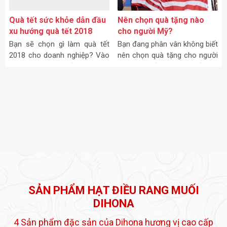
Quà tết sức khỏe dẫn đầu
Nên chọn quà tặng nào
xu hướng quà tết 2018
cho người Mỹ?
Bạn sẽ chọn gì làm quà tết
Bạn đang phân vân không biết
2018 cho doanh nghiệp? Vào
nên chọn quà tặng cho người
những tháng cuối năm, thị
Mỹ như thế nào? Bài viết này
trường quà tết 2018 cho
sẽ gợi ý 1 quà tặng vô cùng ý
doanh nghiệp lại bắt đầu nhộn
nghĩa đó Cách giao tiếp của
nhịp. Trong vô vàn món quà
người Mỹ vô cùng thân
đó,
SẢN PHẨM HẠT ĐIỀU RANG MUỐI
DIHONA
4 Sản phẩm đặc sản của Dihona hương vị cao cấp