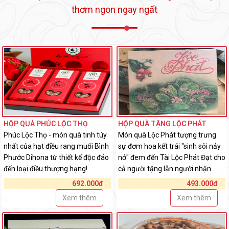
thơm ngon ngay ngất
HỘP QUÀ PHÚC LỘC THỌ
HỘP QUÀ TẶNG LỘC PHÁT
Phúc Lộc Thọ - món quà tinh túy
Món quà Lộc Phát tượng trưng
nhất của hạt điều rang muối Bình
sự đơm hoa kết trái "sinh sôi nảy
Phước Dihona từ thiết kế độc đáo
nở" đem đến Tài Lộc Phát Đạt cho
đến loại điều thượng hạng!
cả người tặng lẫn người nhận.
692.000đ
493.000đ
Xem thêm
Xem thêm