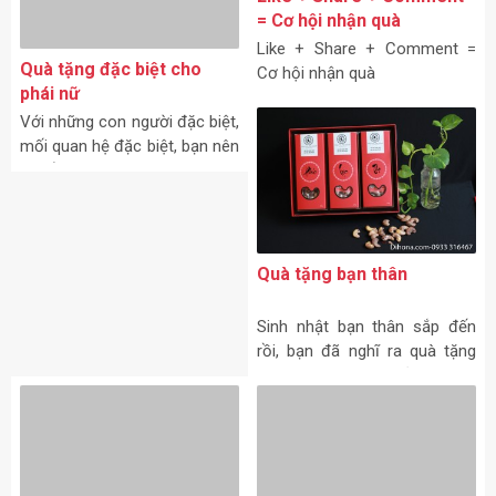
= Cơ hội nhận quà
Like + Share + Comment =
Quà tặng đặc biệt cho
Cơ hội nhận quà
phái nữ
Với những con người đặc biệt,
mối quan hệ đặc biệt, bạn nên
chuẩn bị quà tặng đặc biệt. 1/
Mỹ phẩm Trước kia, mỹ phẩm
được chế tạo,
Quà tặng bạn thân
Sinh nhật bạn thân sắp đến
rồi, bạn đã nghĩ ra quà tặng
bạn thân chưa? Bởi là bạn
thân nên đôi khi bạn càng
Chọn quà gì cho bố mẹ
cảm thấy rất khó để tìm được
chồng vào dịp tết?
món quà hợp ý,
Chọn quà tết cho bố mẹ
chồng là điều nên làm của